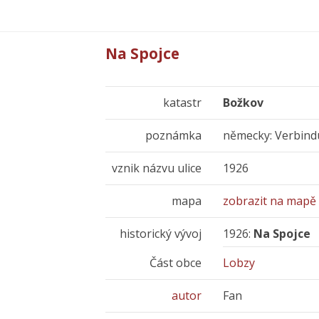
Na Spojce
katastr
Božkov
poznámka
německy: Verbin
vznik názvu ulice
1926
mapa
zobrazit na mapě
historický vývoj
1926:
Na Spojce
Část obce
Lobzy
autor
Fan