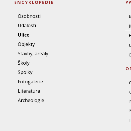
ENCYKLOPEDIE
P
Osobnosti
Události
J
Ulice
Objekty
U
Stavby, areály
O
Školy
O
Spolky
Fotogalerie
Literatura
Archeologie