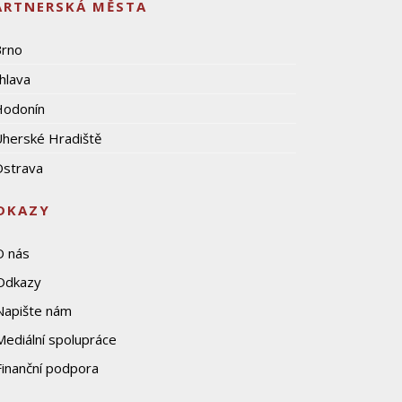
ARTNERSKÁ MĚSTA
Brno
ihlava
Hodonín
herské Hradiště
strava
DKAZY
O nás
Odkazy
Napište nám
Mediální spolupráce
Finanční podpora