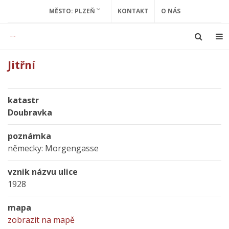
MĚSTO: PLZEŇ
KONTAKT
O NÁS
Jitřní
katastr
Doubravka
poznámka
německy: Morgengasse
vznik názvu ulice
1928
mapa
zobrazit na mapě