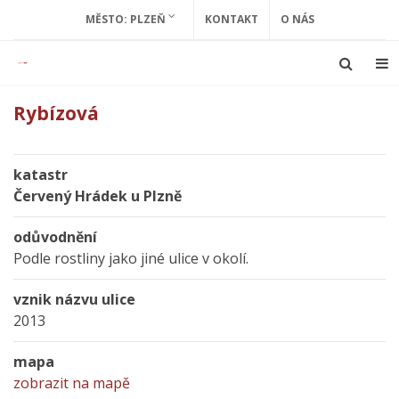
MĚSTO: PLZEŇ
KONTAKT
O NÁS
Rybízová
katastr
Červený Hrádek u Plzně
odůvodnění
Podle rostliny jako jiné ulice v okolí.
vznik názvu ulice
2013
mapa
zobrazit na mapě