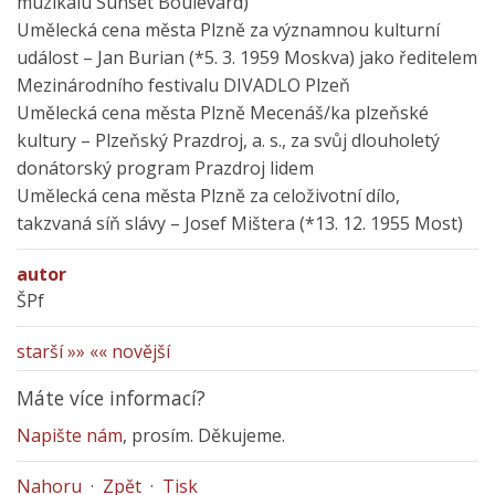
muzikálu Sunset Boulevard)
Umělecká cena města Plzně za významnou kulturní
událost – Jan Burian (*5. 3. 1959 Moskva) jako ředitelem
Mezinárodního festivalu DIVADLO Plzeň
Umělecká cena města Plzně Mecenáš/ka plzeňské
kultury – Plzeňský Prazdroj, a. s., za svůj dlouholetý
donátorský program Prazdroj lidem
Umělecká cena města Plzně za celoživotní dílo,
takzvaná síň slávy – Josef Mištera (*13. 12. 1955 Most)
autor
ŠPf
starší »»
«« novější
Máte více informací?
Napište nám
, prosím. Děkujeme.
Nahoru
·
Zpět
·
Tisk