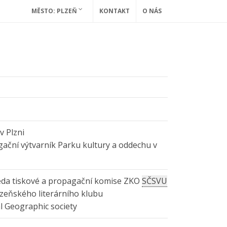
MĚSTO: PLZEŇ
KONTAKT
O NÁS
v Plzni
ační výtvarník Parku kultury a oddechu v
da tiskové a propagační komise ZKO
SČSVU
zeňského literárního klubu
l Geographic society