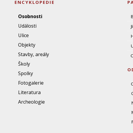
ENCYKLOPEDIE
P
Osobnosti
Události
J
Ulice
Objekty
U
Stavby, areály
O
Školy
O
Spolky
Fotogalerie
Literatura
Archeologie