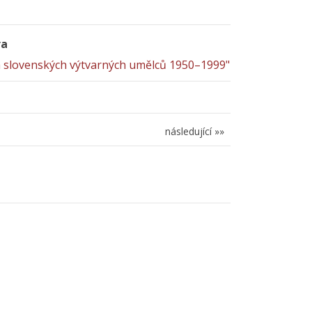
ra
a slovenských výtvarných umělců 1950–1999"
následující »»