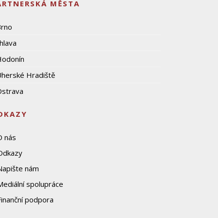
ARTNERSKÁ MĚSTA
Brno
ihlava
Hodonín
herské Hradiště
strava
DKAZY
O nás
Odkazy
Napište nám
Mediální spolupráce
Finanční podpora