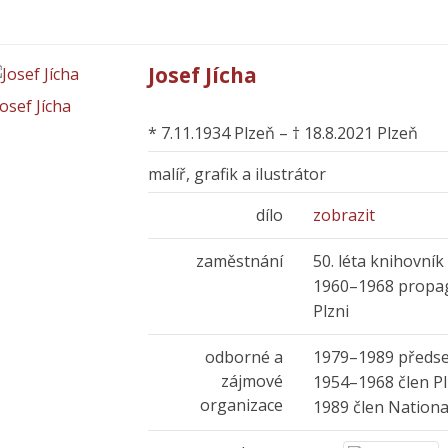
Josef Jícha
Josef Jícha
* 7.11.1934 Plzeň – † 18.8.2021 Plzeň
malíř, grafik a ilustrátor
dílo
zobrazit
zaměstnání
50. léta knihovník 
1960–1968 propag
Plzni
odborné a
1979–1989 předse
zájmové
1954–1968 člen Pl
organizace
1989 člen Nationa