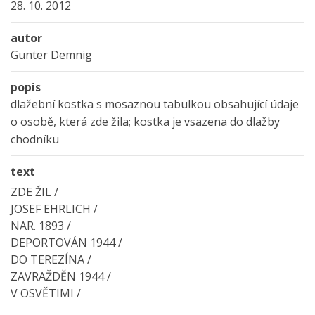
28. 10. 2012
autor
Gunter Demnig
popis
dlažební kostka s mosaznou tabulkou obsahující údaje
o osobě, která zde žila; kostka je vsazena do dlažby
chodníku
text
ZDE ŽIL /
JOSEF EHRLICH /
NAR. 1893 /
DEPORTOVÁN 1944 /
DO TEREZÍNA /
ZAVRAŽDĚN 1944 /
V OSVĚTIMI /