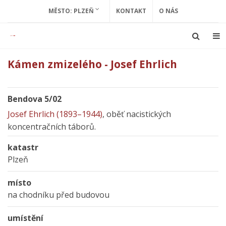
MĚSTO: PLZEŇ
KONTAKT
O NÁS
Kámen zmizelého - Josef Ehrlich
Bendova 5/02
Josef Ehrlich (1893–1944)
, oběť nacistických
koncentračních táborů.
katastr
Plzeň
místo
na chodníku před budovou
umístění