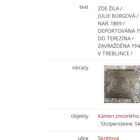
text
ZDE ŽILA /
JULIE BURGOVÁ /
NAR. 1869 /
DEPORTOVÁNA 19
DO TEREZÍNA /
ZAVRAŽDĚNA 194
V TREBLINCE /
obrazy
objekty
Kámen zmizelého 
Stolpersteine: S
ulice
Skrétova