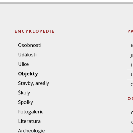
ENCYKLOPEDIE
P
Osobnosti
Události
J
Ulice
Objekty
U
Stavby, areály
O
Školy
O
Spolky
Fotogalerie
Literatura
Archeologie