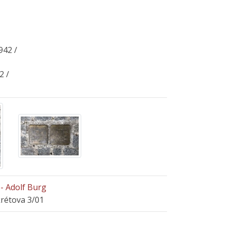
42 /
2 /
- Adolf Burg
krétova 3/01