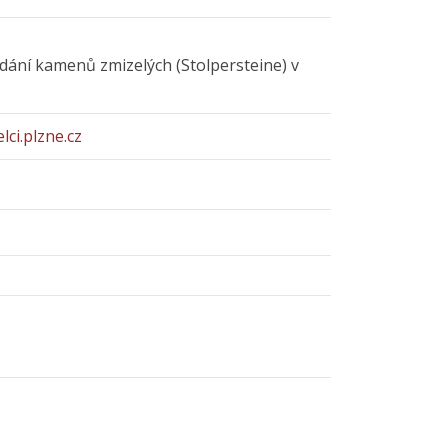
dání kamenů zmizelých (Stolpersteine) v
lci.plzne.cz