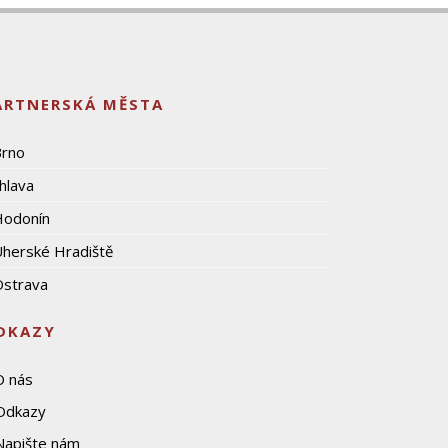
ARTNERSKÁ MĚSTA
Brno
ihlava
Hodonín
herské Hradiště
strava
DKAZY
O nás
Odkazy
Napište nám