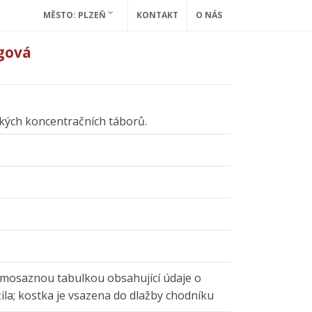
MĚSTO: PLZEŇ
KONTAKT
O NÁS
rgová
ických koncentračních táborů.
 mosaznou tabulkou obsahující údaje o
žila; kostka je vsazena do dlažby chodníku