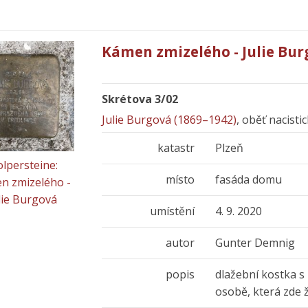
Kámen zmizelého - Julie Bu
Skrétova 3/02
Julie Burgová (1869–1942)
, oběť nacist
katastr
Plzeň
olpersteine:
místo
fasáda domu
n zmizelého -
lie Burgová
umístění
4. 9. 2020
autor
Gunter Demnig
popis
dlažební kostka s
osobě, která zde 