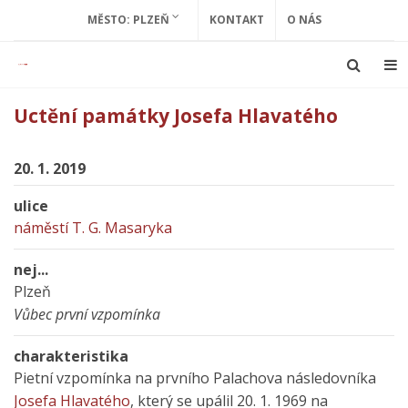
MĚSTO: PLZEŇ
KONTAKT
O NÁS
Uctění památky Josefa Hlavatého
20. 1. 2019
ulice
náměstí T. G. Masaryka
nej...
Plzeň
Vůbec první vzpomínka
charakteristika
Pietní vzpomínka na prvního Palachova následovníka
Josefa Hlavatého
, který se upálil 20. 1. 1969 na