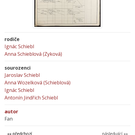
rodiče
Ignác Schiebl
Anna Schieblová (Zyková)
sourozenci
Jaroslav Schiebl
Anna Wozelková (Schieblová)
Ignác Schiebl
Antonín Jindřich Schiebl
autor
Fan
«« předchozí
následující »»