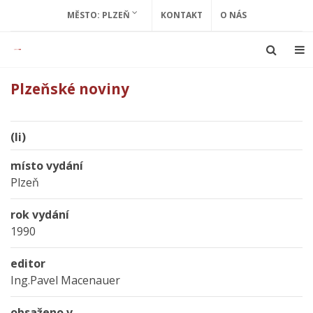
MĚSTO: PLZEŇ
KONTAKT
O NÁS
Plzeňské noviny
(li)
místo vydání
Plzeň
rok vydání
1990
editor
Ing.Pavel Macenauer
obsaženo v...